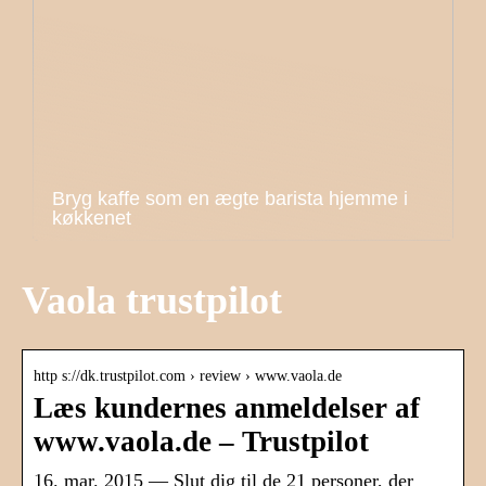
Bryg kaffe som en ægte barista hjemme i
køkkenet
Vaola trustpilot
http s://dk.trustpilot.com › review › www.vaola.de
Læs kundernes anmeldelser af
www.vaola.de – Trustpilot
16. mar. 2015 — Slut dig til de 21 personer, der