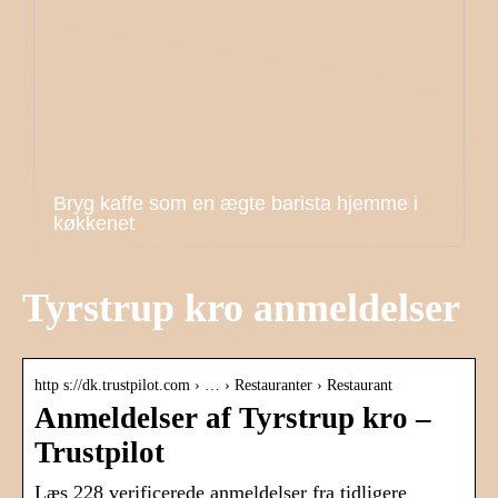
Bryg kaffe som en ægte barista hjemme i
køkkenet
Tyrstrup kro anmeldelser
http s://dk.trustpilot.com › … › Restauranter › Restaurant
Anmeldelser af Tyrstrup kro –
Trustpilot
Læs 228 verificerede anmeldelser fra tidligere