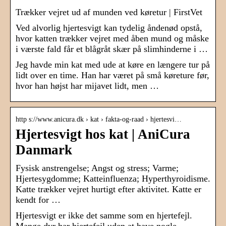
Trækker vejret ud af munden ved køretur | FirstVet
Ved alvorlig hjertesvigt kan tydelig åndenød opstå,
hvor katten trækker vejret med åben mund og måske
i værste fald får et blågråt skær på slimhinderne i …
Jeg havde min kat med ude at køre en længere tur på
lidt over en time. Han har været på små køreture før,
hvor han højst har mijavet lidt, men …
http s://www.anicura.dk › kat › fakta-og-raad › hjertesvi…
Hjertesvigt hos kat | AniCura
Danmark
Fysisk anstrengelse; Angst og stress; Varme;
Hjertesygdomme; Katteinfluenza; Hyperthyroidisme.
Katte trækker vejret hurtigt efter aktivitet. Katte er
kendt for …
Hjertesvigt er ikke det samme som en hjertefejl.