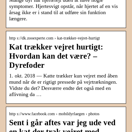
Mange dyr har hjertefejl uden at have nogle
symptomer. Hjertesvigt opstår, når hjertet af en vis
årsag ikke er i stand til at udføre sin funktion
længere.
http s://dk.zooexperte.com › kat-trækker-vejret-hurtigt
Kat trækker vejret hurtigt:
Hvordan kan det være? –
Dyrefoder
1. okt. 2018 — Katte trækker kun vejret med åben
mund når de er rigtigt pressede på vejrtrækningen.
Vidste du det? Desværre endte det også med en
aflivning da …
http s://www.facebook.com › mobildyrlaegen › photos
Sent i går aftes var jeg ude ved
en kat der trak vejret med …