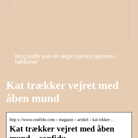
Bryg kaffe som en ægte barista hjemme i
køkkenet
Kat trækker vejret med
åben mund
http s://www.confidu.com › magazin › artikel › kat-trkker-…
Kat trækker vejret med åben