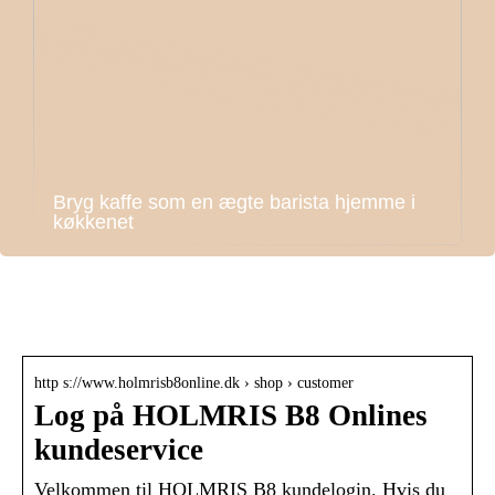
Bryg kaffe som en ægte barista hjemme i
køkkenet
Holmrisb8 online
http s://www.holmrisb8online.dk › shop › customer
Log på HOLMRIS B8 Onlines
kundeservice
Velkommen til HOLMRIS B8 kundelogin. Hvis du