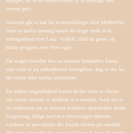
shopper, så du er velinformeret til at modtage den
laveste pris.
Generelt går vi ind for kortbestillinger eller MobilePay.
Som en anden løsning kunne du drage nytte af et
afdragstilbud som f.eks. ViaBill, ifald du gerne vil
betale pengene over flere uger.
Før nogen bestiller hos en internet forhandler kunne
man reelt se på netbutikkens betingelser, dog er det for
det meste ikke særlig interessant.
En anden valgmulighed kunne derfor være at efterse
om online firmaet er medlem af e-mærket, fordi det er
en indikation om at internet butikken opretholder dansk
lovgivning, tillige med at e-forretningen løbende
vurderes af specialister der forstår lovene på området.
Desuden giver det dig genvej til bistand, hvis du møder