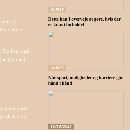
GUIDES
Dette kan I overveje at gøre, hvis der
vifte af
er knas i forholdet
iversificere
g. Du kan også
ælpe dig med
GUIDES
Når sport, muligheder og karriere går
hånd i hånd
en, der anses
egenskaber og
15/10/2022