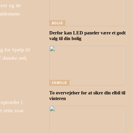
aver og de
 guddomme.
BOLIG
Derfor kan LED paneler være et godt
valg til din bolig
 for hjælp til
f danske ord,
FAMILIE
To overvejelser for at sikre din elbil til
vinteren
 optræder i
 rette svar.