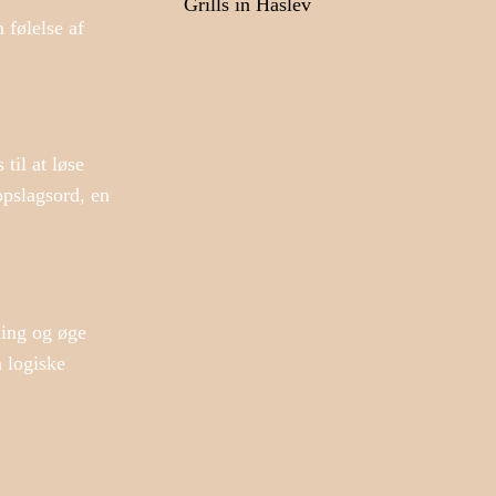
Grills in Haslev
følelse af
til at løse
opslagsord, en
ning og øge
n logiske