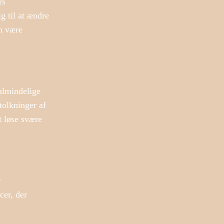
rs
g til at ændre
an være
ualmindelige
tolkninger af
t løse svære
r
cer, der