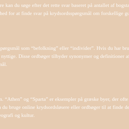
e kan du søge efter det rette svar baseret på antallet af bogst
ighed for at finde svar på krydsordsspørgsmål om forskellige
pørgsmål som “befolkning” eller “individer”. Hvis du har brug
 nyttige. Disse ordbøger tilbyder synonymer og definitioner a
mål.
n. “Athen” og “Sparta” er eksempler på græske byer, der ofte
du bruge online krydsordsløsere eller ordbøger til at finde det
ografi og kultur.