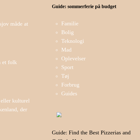
Guide: sommerferie på budget
Familie
 sjov måde at
Bolig
Teknologi
Mad
Oplevelser
 et folk
Sport
Tøj
Forbrug
Guides
eller kulturel
kenland, der
Guide: Find the Best Pizzerias and