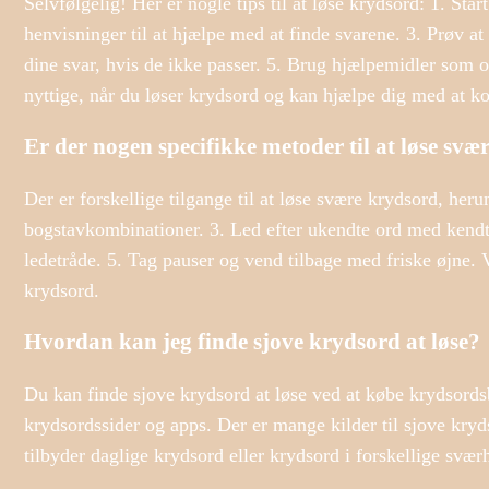
Selvfølgelig! Her er nogle tips til at løse krydsord: 1. St
henvisninger til at hjælpe med at finde svarene. 3. Prøv at 
dine svar, hvis de ikke passer. 5. Brug hjælpemidler som 
nyttige, når du løser krydsord og kan hjælpe dig med at k
Er der nogen specifikke metoder til at løse sv
Der er forskellige tilgange til at løse svære krydsord, he
bogstavkombinationer. 3. Led efter ukendte ord med kendte
ledetråde. 5. Tag pauser og vend tilbage med friske øjne. 
krydsord.
Hvordan kan jeg finde sjove krydsord at løse?
Du kan finde sjove krydsord at løse ved at købe krydsords
krydsordssider og apps. Der er mange kilder til sjove kryds
tilbyder daglige krydsord eller krydsord i forskellige svær