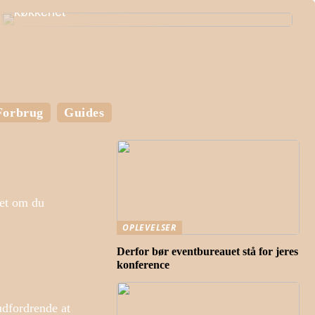
køkkenet
Forbrug
Guides
set om du
OPLEVELSER
Derfor bør eventbureauet stå for jeres
konference
udfordrende at