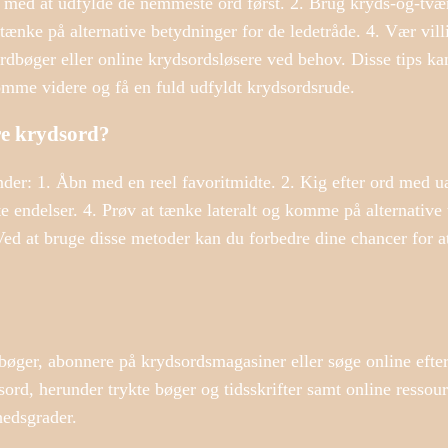
art med at udfylde de nemmeste ord først. 2. Brug kryds-og-tvæ
tænke på alternative betydninger for de ledetråde. 4. Vær villi
ordbøger eller online krydsordsløsere ved behov. Disse tips k
omme videre og få en fuld udfyldt krydsordsrude.
ære krydsord?
runder: 1. Åbn med en reel favoritmidte. 2. Kig efter ord med 
 endelser. 4. Prøv at tænke lateralt og komme på alternative 
Ved at bruge disse metoder kan du forbedre dine chancer for a
bøger, abonnere på krydsordsmagasiner eller søge online efte
ord, herunder trykte bøger og tidsskrifter samt online ressour
hedsgrader.