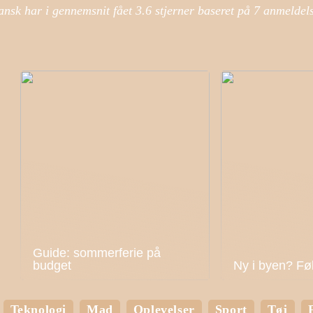
ansk har i gennemsnit fået
3.6
stjerner baseret på
7
anmeldel
Guide: sommerferie på
budget
Ny i byen? Fø
Teknologi
Mad
Oplevelser
Sport
Tøj