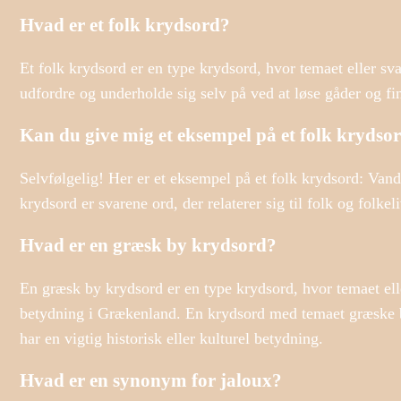
Hvad er et folk krydsord?
Et folk krydsord er en type krydsord, hvor temaet eller svar
udfordre og underholde sig selv på ved at løse gåder og find
Kan du give mig et eksempel på et folk krydso
Selvfølgelig! Her er et eksempel på et folk krydsord: Va
krydsord er svarene ord, der relaterer sig til folk og folk
Hvad er en græsk by krydsord?
En græsk by krydsord er en type krydsord, hvor temaet eller 
betydning i Grækenland. En krydsord med temaet græske by
har en vigtig historisk eller kulturel betydning.
Hvad er en synonym for jaloux?