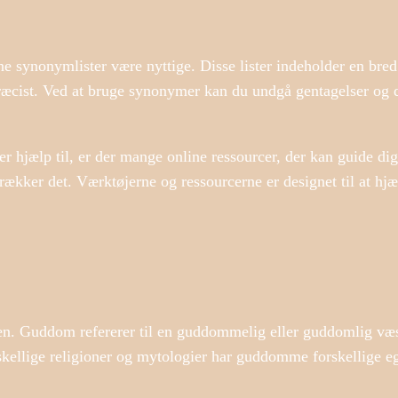
ne synonymlister være nyttige. Disse lister indeholder en bred 
æcist. Ved at bruge synonymer kan du undgå gentagelser og d
 hjælp til, er der mange online ressourcer, der kan guide di
trækker det. Værktøjerne og ressourcerne er designet til at hj
.
. Guddom refererer til en guddommelig eller guddomlig væs
rskellige religioner og mytologier har guddomme forskellige 