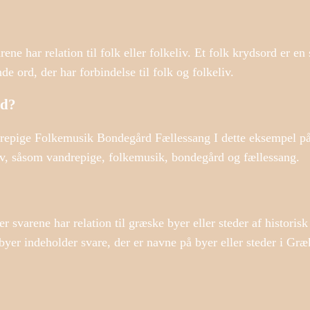
ene har relation til folk eller folkeliv. Et folk krydsord er en
e ord, der har forbindelse til folk og folkeliv.
rd?
ndrepige Folkemusik Bondegård Fællessang I dette eksempel på
eliv, såsom vandrepige, folkemusik, bondegård og fællessang.
svarene har relation til græske byer eller steder af historisk 
er indeholder svare, der er navne på byer eller steder i Græ